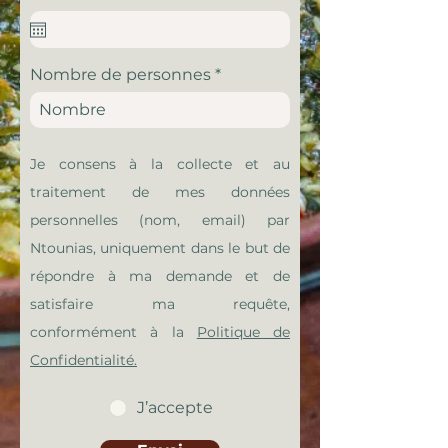
e
q
u
i
r
Nombre de personnes
e
d
Je consens à la collecte et au
traitement de mes données
personnelles (nom, email) par
Ntounias, uniquement dans le but de
répondre à ma demande et de
satisfaire ma requête,
conformément à la
Politique de
Confidentialité.
J’accepte