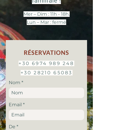
familiale !
Mer – Dim : 11h - 18h.
Lun – Mar : fermé
RÉSERVATIONS
+30 6974 989 248
+30 28210 65083
Nom
Email
r
De
*