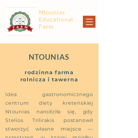
Ntounias
Educational
Farm
NTOUNIAS
rodzinna farma
rolnicza i tawerna
Idea gastronomicznego
centrum diety kreteńskiej
Ntounias narodziła się, gdy
Stelios Trilirakis postanowił
stworzyć własne miejsce —
przestrzeń, w której mógłby