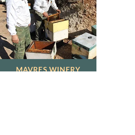
MAVRES WINERY
Rodzina Mavredakis z wioski
Katochori uprawia winorośl u
podnóża Gór Białych i produkuje
wino zgodnie z tradycją
rodzinną i lokalną. Rodzinne
winnice o powierzchni ponad
200 akrów obejmują odmiany