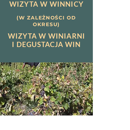
WIZYTA W WINNICY
(W ZALEŻNOŚCI OD
OKRESU)
WIZYTA W WINIARNI
I DEGUSTACJA WIN