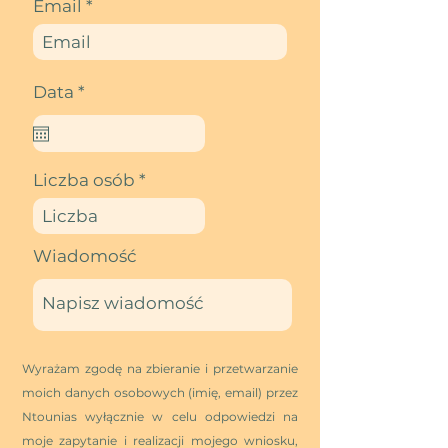
Email
r
Data
*
e
q
u
i
r
Liczba osób
e
d
Wiadomość
Wyrażam zgodę na zbieranie i przetwarzanie
moich danych osobowych (imię, email) przez
Ntounias wyłącznie w celu odpowiedzi na
moje zapytanie i realizacji mojego wniosku,